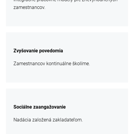
zamestnancov.
chcem
sa
Zvyšovanie povedomia
viac
informácií
Zamestnancov kontinuálne školíme.
chcem
sa
Sociálne zaangažovanie
viac
informácií
Nadácia založená zakladateľom.