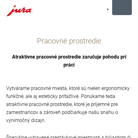
MENU
Prejsť
na
Pracovné prostredie
obsah
Prejsť
na
Atraktívne pracovné prostredie zaručuje pohodu pri
hľadanie
práci
Vytvárame pracovné miesta, ktoré sú nielen ergonomicky
funkčné, ale aj esteticky príťažlivé. Ponúkame teda
atraktívne pracovné prostredie, ktoré je príjemné pre
zamestnancov a zároveň podčiarkuje našu snahu o
výnimočný dizajn.
Špeciálne vybavené prestávkové miestnosti s biliardom či