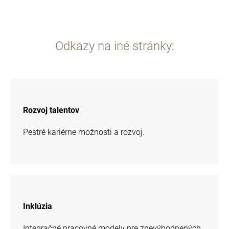
Odkazy na iné stránky:
chcem
sa
Rozvoj talentov
viac
informácií
Pestré kariérne možnosti a rozvoj.
chcem
sa
Inklúzia
viac
informácií
Integračné pracovné modely pre znevýhodnených