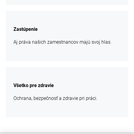
chcem
sa
Zastúpenie
viac
informácií
Aj práva našich zamestnancov majú svoj hlas.
chcem
sa
Všetko pre zdravie
viac
informácií
Ochrana, bezpečnosť a zdravie pri práci.