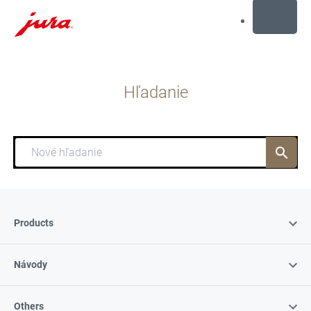
MENU
Prejsť
na
Hľadanie
obsah
Prejsť
na
hľadanie
Hľadanie
Products
Návody
Others