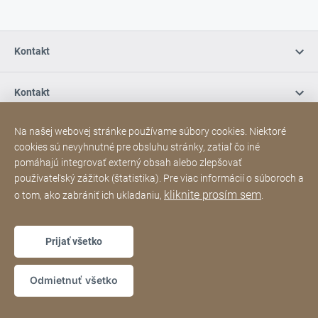
Kontakt
Kontakt
Na našej webovej stránke používame súbory cookies. Niektoré
Poďakovanie
Ochrana osobných údajov
Webová
[Website
cookies sú nevyhnutné pre obsluhu stránky, zatiaľ čo iné
stránka
Vyhlásenie o prístupnosti
Sitemap
information]
pomáhajú integrovať externý obsah alebo zlepšovať
používateľský zážitok (štatistika). Pre viac informácií o súboroch a
kliknite prosím sem
o tom, ako zabrániť ich ukladaniu,
.
Copyright © 2026
Prijať všetko
Odmietnuť všetko