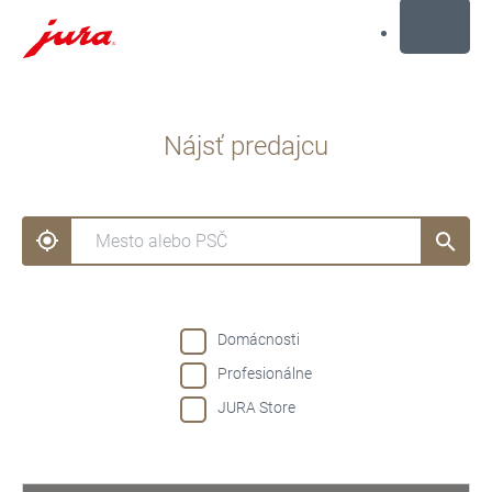
MENU
Prejsť
na
Nájsť predajcu
obsah
Prejsť
na
hľadanie
Domácnosti
Profesionálne
JURA Store