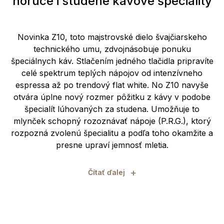
horúce i studené kávové špeciality
Novinka Z10, toto majstrovské dielo švajčiarskeho
technického umu, zdvojnásobuje ponuku
špeciálnych káv. Stlačením jedného tlačidla pripravíte
celé spektrum teplých nápojov od intenzívneho
espressa až po trendový flat white. No Z10 navyše
otvára úplne nový rozmer pôžitku z kávy v podobe
špecialít lúhovaných za studena. Umožňuje to
mlynček schopný rozoznávať nápoje (P.R.G.), ktorý
rozpozná zvolenú špecialitu a podľa toho okamžite a
presne upraví jemnosť mletia.
+
Čítať ďalej