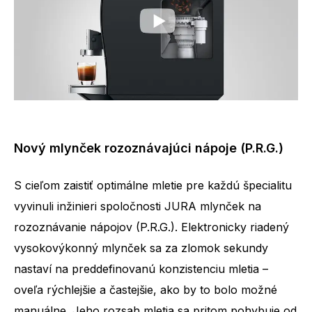
Nový mlynček rozoznávajúci nápoje (P.R.G.)
S cieľom zaistiť optimálne mletie pre každú špecialitu
vyvinuli inžinieri spoločnosti JURA mlynček na
rozoznávanie nápojov (P.R.G.). Elektronicky riadený
vysokovýkonný mlynček sa za zlomok sekundy
nastaví na preddefinovanú konzistenciu mletia –
oveľa rýchlejšie a častejšie, ako by to bolo možné
manuálne. Jeho rozsah mletia sa pritom pohybuje od