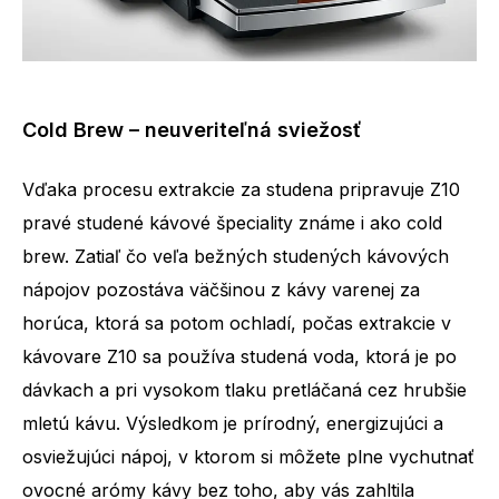
Cold Brew – neuveriteľná sviežosť
Vďaka procesu extrakcie za studena pripravuje Z10
pravé studené kávové špeciality známe i ako cold
brew. Zatiaľ čo veľa bežných studených kávových
nápojov pozostáva väčšinou z kávy varenej za
horúca, ktorá sa potom ochladí, počas extrakcie v
kávovare Z10 sa používa studená voda, ktorá je po
dávkach a pri vysokom tlaku pretláčaná cez hrubšie
mletú kávu. Výsledkom je prírodný, energizujúci a
osviežujúci nápoj, v ktorom si môžete plne vychutnať
ovocné arómy kávy bez toho, aby vás zahltila