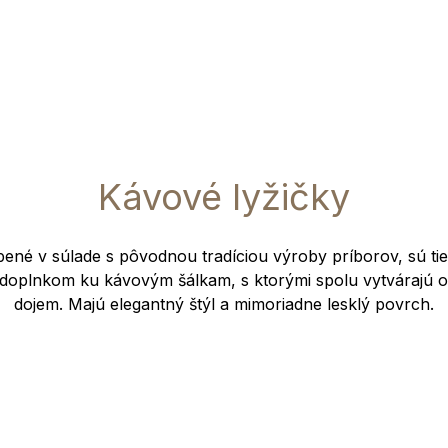
Kávové lyžičky
bené v súlade s pôvodnou tradíciou výroby príborov, sú t
 doplnkom ku kávovým šálkam, s ktorými spolu vytvárajú oz
dojem. Majú elegantný štýl a mimoriadne lesklý povrch.