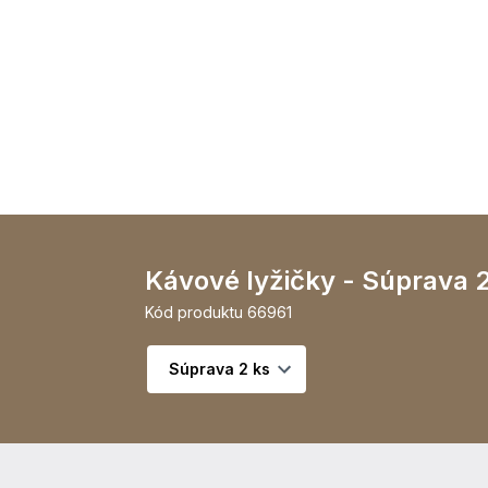
Kávové lyžičky - Súprava 2
Kód produktu
66961
Vyberte variant