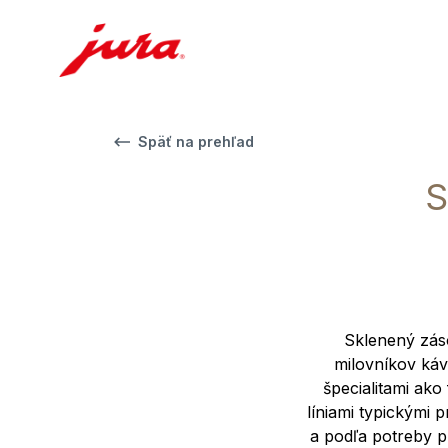
Späť na prehľad
S
Sklenený zás
milovníkov káv
špecialitami ako
líniami typickými
a podľa potreby p