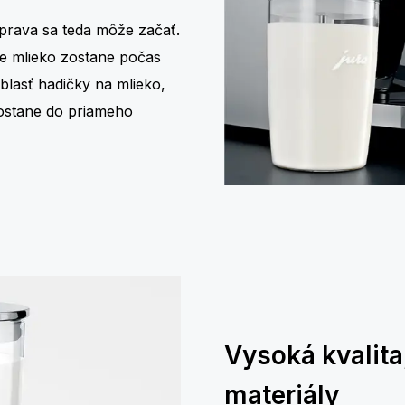
íprava sa teda môže začať.
že mlieko zostane počas
oblasť hadičky na mlieko,
dostane do priameho
Vysoká kvalita
materiály