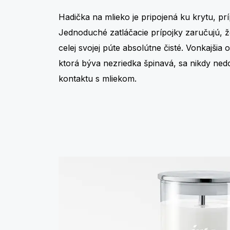
Hadička na mlieko je pripojená ku krytu, pr
Jednoduché zatláčacie prípojky zaručujú, 
celej svojej púte absolútne čisté. Vonkajšia 
ktorá býva nezriedka špinavá, sa nikdy ne
kontaktu s mliekom.