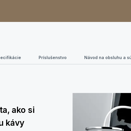
ecifikácie
Príslušenstvo
Návod na obsluhu a sú
a, ako si
u kávy