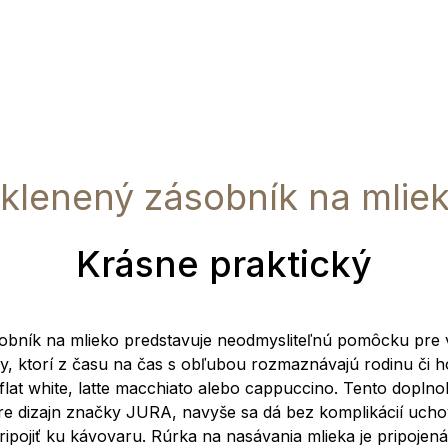
klenený zásobník na mlie
Krásne praktický
obník na mlieko predstavuje neodmysliteľnú pomôcku pre 
y, ktorí z času na čas s obľubou rozmaznávajú rodinu či h
 flat white, latte macchiato alebo cappuccino. Tento doplno
 pre dizajn značky JURA, navyše sa dá bez komplikácií ucho
ripojiť ku kávovaru. Rúrka na nasávania mlieka je pripojená