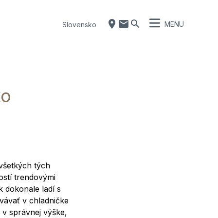
MENU
Slovensko
ko
všetkých tých
ostí trendovými
k dokonale ladí s
vávať v chladničke
 v správnej výške,