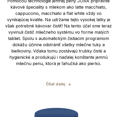
Pomocou technológie jemnej peny JURA pripravíte
kávové špeciality s mliekom ako latte macchiato,
cappuccino, macchiato a flat white vždy vo
vynikajúcej kvalite. Na udržanie tejto vysokej latky je
však potrebné kávovar čistiť! Na tento účel sme teraz
vyvinuli čistič mliečneho systému vo forme malých
tabliet. Spolu s automatickým čistiacim programom
dokážu účinne odstrániť všetky mliečne tuky a
bielkoviny. Vďaka tomu zostávajú trubky čisté a
hygienické a produkujú i naďalej konštante jemnú
mliečnu penu, ktorá je ľahučká ako pierko.
+
Čítať ďalej