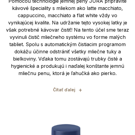
Pomocou technológie jemnej peny JURA pripravíte
kávové špeciality s mliekom ako latte macchiato,
cappuccino, macchiato a flat white vždy vo
vynikajúcej kvalite. Na udržanie tejto vysokej latky je
však potrebné kávovar čistiť! Na tento účel sme teraz
vyvinuli čistič mliečneho systému vo forme malých
tabliet. Spolu s automatickým čistiacim programom
dokážu účinne odstrániť všetky mliečne tuky a
bielkoviny. Vďaka tomu zostávajú trubky čisté a
hygienické a produkujú i naďalej konštante jemnú
mliečnu penu, ktorá je ľahučká ako pierko.
+
Čítať ďalej