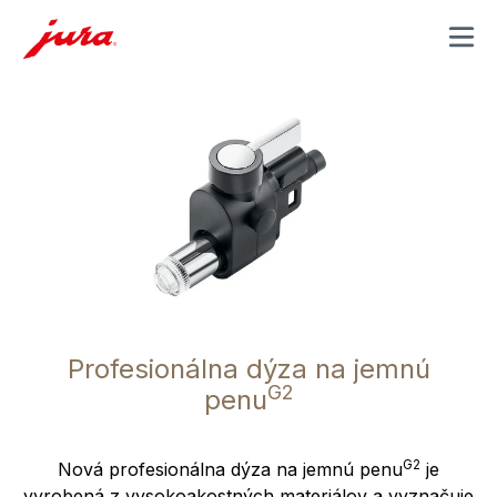
MENU
Profesionálna dýza na jemnú
G2
penu
G2
Nová profesionálna dýza na jemnú penu
je
vyrobená z vysokoakostných materiálov a vyznačuje