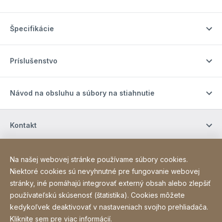
Špecifikácie
Príslušenstvo
Návod na obsluhu a súbory na stiahnutie
Kontakt
Kontakt
Na našej webovej stránke používame súbory cookies.
Niektoré cookies sú nevyhnutné pre fungovanie webovej
stránky, iné pomáhajú integrovať externý obsah alebo zlepšiť
Site Web
[Website information]
Poďakovanie
Ochrana osobných údajov
používateľskú skúsenosť (štatistika). Cookies môžete
kedykoľvek deaktivovať v nastaveniach svojho prehliadača.
Vyhlásenie o prístupnosti
Sitemap
Kliknite
sem pre viac informácií
.