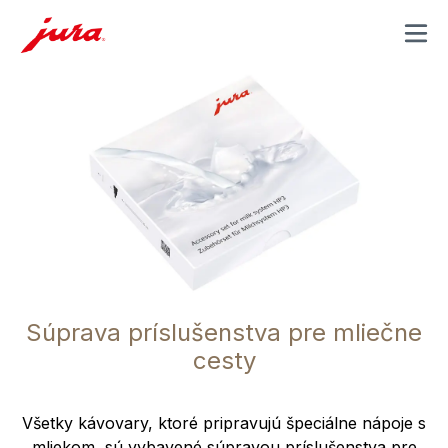
MENU
Súprava príslušenstva pre mliečne
cesty
Všetky kávovary, ktoré pripravujú špeciálne nápoje s
mliekom, sú vybavené súpravou príslušenstva pre