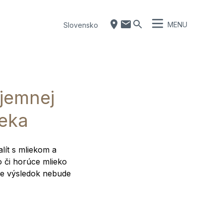
MENU
Slovensko
 jemnej
ieka
lít s mliekom a
 či horúce mlieko
že výsledok nebude