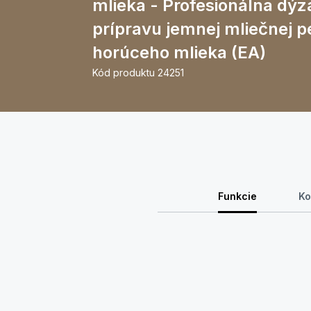
mlieka - Profesionálna dýz
prípravu jemnej mliečnej p
horúceho mlieka (EA)
Kód produktu
24251
Funkcie
Ko