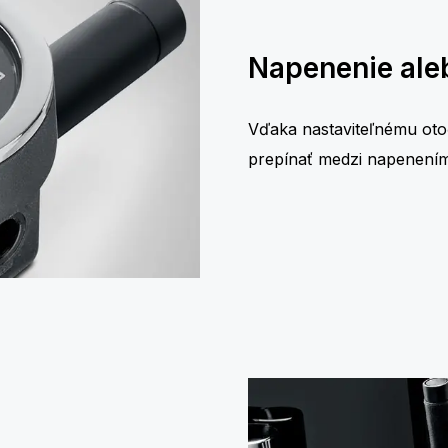
Napenenie aleb
Vďaka nastaviteľnému ot
prepínať medzi napenením