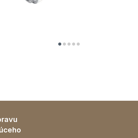
pravu
rúceho