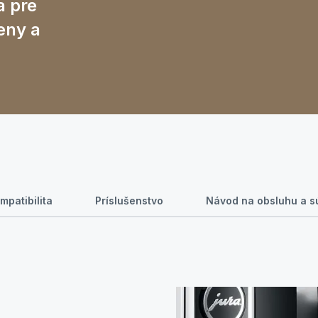
a pre
eny a
mpatibilita
Príslušenstvo
Návod na obsluhu a sú