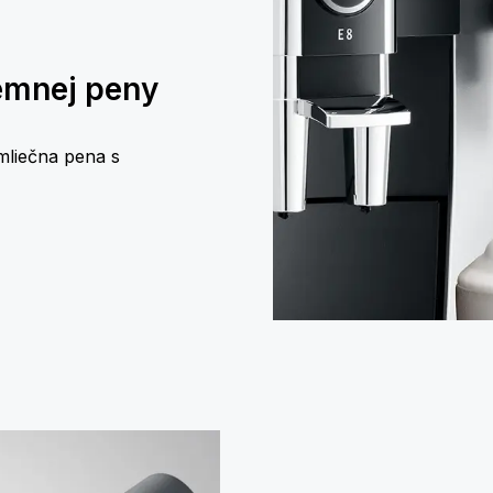
emnej peny
mliečna pena s