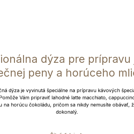
ionálna dýza pre prípravu
ečnej peny a horúceho ml
čná dýza je vyvinutá špeciálne na prípravu kávových špecia
Pomôže Vám pripraviť lahodné latte macchiato, cappuccino
u na horúcu čokoládu, pričom sa nikdy nemusíte obávať, 
dokonalý.