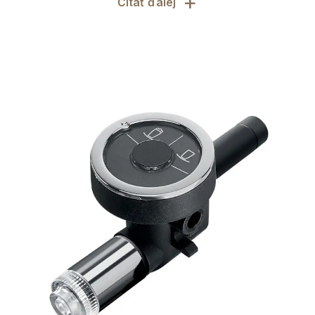
+
Čítať ďalej