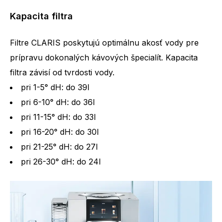
Kapacita filtra
Filtre CLARIS poskytujú optimálnu akosť vody pre
prípravu dokonalých kávových špecialít. Kapacita
filtra závisí od tvrdosti vody.
pri 1-5° dH: do 39l
pri 6-10° dH: do 36l
pri 11-15° dH: do 33l
pri 16-20° dH: do 30l
pri 21-25° dH: do 27l
pri 26-30° dH: do 24l