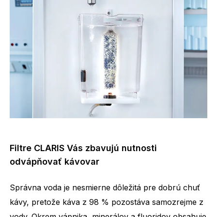
Filtre CLARIS Vás zbavujú nutnosti
odvápňovať kávovar
Správna voda je nesmierne dôležitá pre dobrú chuť
kávy, pretože káva z 98 % pozostáva samozrejme z
vody. Okrem vápnika, minerálov a fluoridov obsahuje