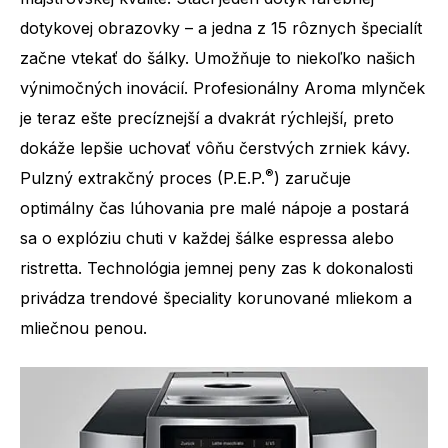
dotykovej obrazovky – a jedna z 15 rôznych špecialít
začne vtekať do šálky. Umožňuje to niekoľko našich
výnimočných inovácií. Profesionálny Aroma mlynček
je teraz ešte precíznejší a dvakrát rýchlejší, preto
dokáže lepšie uchovať vôňu čerstvých zrniek kávy.
®
Pulzný extrakčný proces (P.E.P.
) zaručuje
optimálny čas lúhovania pre malé nápoje a postará
sa o explóziu chuti v každej šálke espressa alebo
ristretta. Technológia jemnej peny zas k dokonalosti
privádza trendové špeciality korunované mliekom a
mliečnou penou.