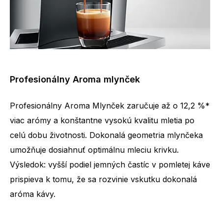
Profesionálny Aroma mlynček
Profesionálny Aroma Mlynček zaručuje až o 12,2 %*
viac arómy a konštantne vysokú kvalitu mletia po
celú dobu životnosti. Dokonalá geometria mlynčeka
umožňuje dosiahnuť optimálnu mleciu krivku.
Výsledok: vyšší podiel jemných častíc v pomletej káve
prispieva k tomu, že sa rozvinie vskutku dokonalá
Počet špecialít
15
aróma kávy.