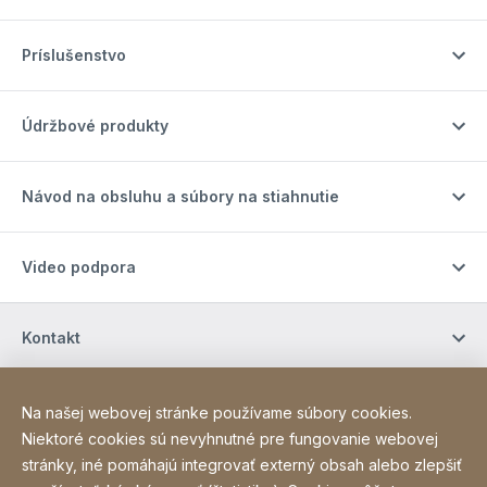
Príslušenstvo
Údržbové produkty
Návod na obsluhu a súbory na stiahnutie
Video podpora
Kontakt
Kontakt
Na našej webovej stránke používame súbory cookies.
Niektoré cookies sú nevyhnutné pre fungovanie webovej
stránky, iné pomáhajú integrovať externý obsah alebo zlepšiť
Site Web
[Website information]