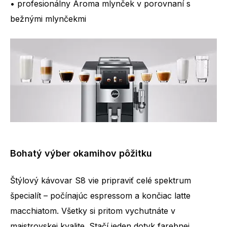
• profesionálny Aroma mlynček v porovnaní s
bežnými mlynčekmi
Bohatý výber okamihov pôžitku
Štýlový kávovar S8 vie pripraviť celé spektrum
špecialít – počínajúc espressom a končiac latte
macchiatom. Všetky si pritom vychutnáte v
majstrovskej kvalite. Stačí jeden dotyk farebnej