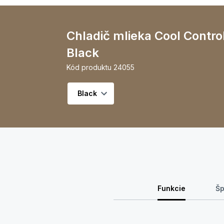
Chladič mlieka Cool Control 
Black
Kód produktu
24055
Vyberte variant
Funkcie
Šp