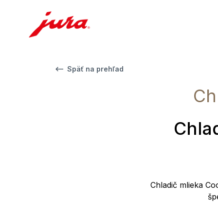
Späť na prehľad
Chl
Chlad
Chladič mlieka Coo
šp