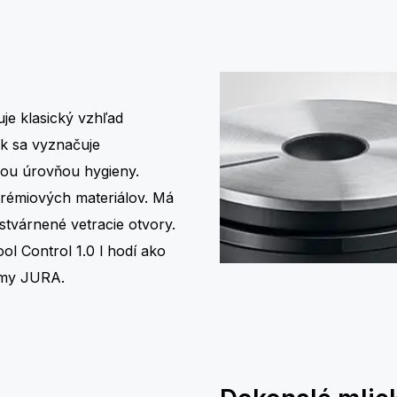
uje klasický vzhľad
k sa vyznačuje
nou úrovňou hygieny.
prémiových materiálov. Má
 stvárnené vetracie otvory.
ool Control 1.0 l hodí ako
rmy JURA.