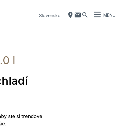
MENU
Slovensko
.0 l
chladí
aby ste si trendové
ie.