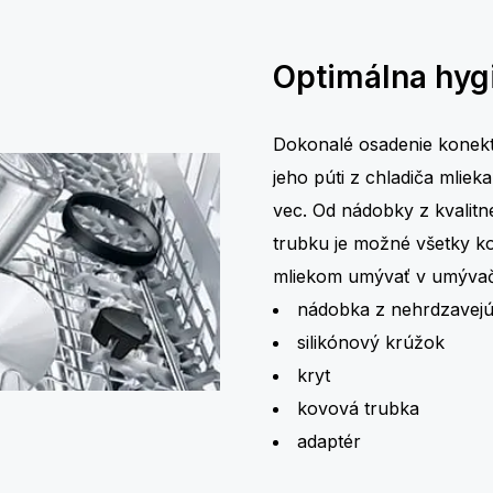
Optimálna hyg
Dokonalé osadenie konekt
jeho púti z chladiča mlieka
vec. Od nádobky z kvalitn
trubku je možné všetky k
mliekom umývať v umývač
nádobka z nehrdzavejú
silikónový krúžok
kryt
kovová trubka
adaptér