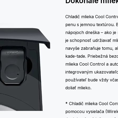
Dokonalé mlie
Chladič mlieka Cool Contr
penu s jemnou textúrou. 
nápojoch dneška – ako je 
je schopnosť udržiavať mli
navyše zabraňuje tomu, ab
kade-tade. Priebežná bez
mlieka Cool Control a au
integrovaným ukazovateľo
používateľ bude vždy včas
doliať mlieko.
* Chladič mlieka Cool Co
pomocou vysielača (Wirele