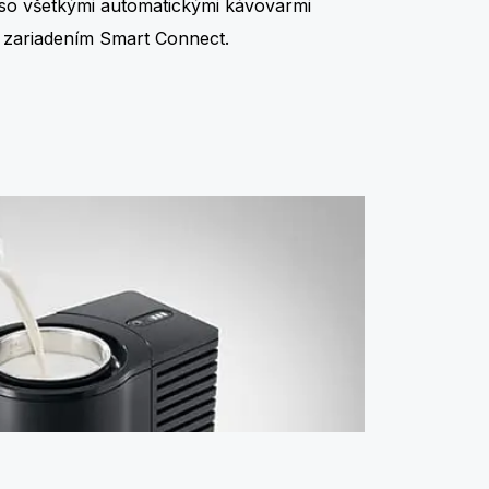
 so všetkými automatickými kávovarmi
 zariadením Smart Connect.