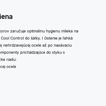
iena
orov zaručuje optimálnu hygienu mlieka na
 Cool Control do šálky. I čistenie je ľahká
ej nehrdzavejúcej ocele až po nasávaciu
omponenty prichádzajúce do styku s
ke riadu:
cej ocele