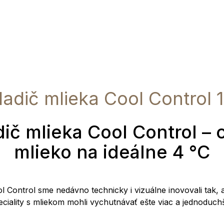
adič mlieka Cool Control 1
ič mlieka Cool Control – 
mlieko na ideálne 4 °C
l Control sme nedávno technicky i vizuálne inovovali tak, 
eciality s mliekom mohli vychutnávať ešte viac a jednoduchš