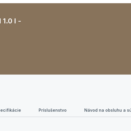
1.0 l -
ecifikácie
Príslušenstvo
Návod na obsluhu a sú