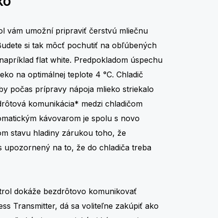
ko
ol vám umožní pripraviť čerstvú mliečnu
Budete si tak môcť pochutiť na obľúbených
napríklad flat white. Predpokladom úspechu
eko na optimálnej teplote 4 °C. Chladič
y počas prípravy nápoja mlieko striekalo
drôtová komunikácia* medzi chladičom
tomatickým kávovarom je spolu s novo
m stavu hladiny zárukou toho, že
 upozornený na to, že do chladiča treba
ntrol dokáže bezdrôtovo komunikovať
ss Transmitter, dá sa voliteľne zakúpiť ako