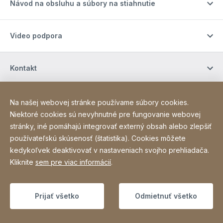
Návod na obsluhu a súbory na stiahnutie
Video podpora
Kontakt
Kontakt
Na našej webovej stránke používame súbory cookies.
Niektoré cookies sú nevyhnutné pre fungovanie webovej
stránky, iné pomáhajú integrovať externý obsah alebo zlepšiť
Site Web
[Website information]
Poďakovanie
Ochrana osobných údajov
používateľskú skúsenosť (štatistika). Cookies môžete
kedykoľvek deaktivovať v nastaveniach svojho prehliadača.
Vyhlásenie o prístupnosti
Sitemap
Kliknite
sem pre viac informácií
.
Copyright © 2026
Prijať všetko
Odmietnuť všetko