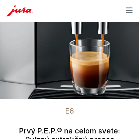
MENU
E6
Prvý P.E.P.® na celom svete: