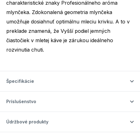
charakteristické znaky Profesionálneho aróma
mlynčeka. Zdokonalená geometria mlynčeka
Počet špecialít
11
umožňuje dosiahnuť optimálnu mleciu krivku. A to v
preklade znamená, že Vyšší podiel jemných
čiastočiek v mletej káve je zárukou ideálneho
rozvinutia chuti.
Špecifikácie
Príslušenstvo
Údržbové produkty