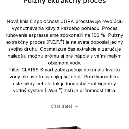
Pulzný extrakčný proces
Nová línia E spoločnosti JURA predstavuje revolúciu
vychutnávania kávy z každého pohľadu. Proces
lúhovania espressa sme zdokonalili na 100 %. Pulzný
®
extrakčný proces (P.E.P.
) je na svete doposiaľ jediný
svojho druhu. Optimalizuje čas extrakcie a zaručuje
najlepšiu možnú arómu aj pre nápoje s veľmi malým
objemom vody.
Filter CLARIS Smart zabezpečuje dokonalú kvalitu
vody ako istotu tej najlepšej chuti. Používanie filtra
ešte nikdy nebolo tak jednoduché - inteligentný
®
vodný systém (I.W.S.
) zisťuje prítomnosť filtra.
+
Čítať ďalej