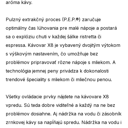
aróma kávy.
Počet špecialít
21
Pulzný extrakčný proces (P.E.P.®) zaručuje
optimálny čas lúhovania pre malé nápoje a postará
sa o explóziu chuti v každej šálke ristretta či
espressa. Kávovar X8 je vybavený dvojitým výtokom
s výškovým nastavením, čo umožňuje bez
problémov pripravovať rôzne nápoje s mliekom. A
technológia jemnej peny privádza k dokonalosti
trendové špeciality s mliekom či mliečnou penou.
Všetky ovládacie prvky nájdete na kávovare X8
vpredu. Sú teda dobre viditeľné a každý na ne bez
problémov dosiahne. Aj nádržka na vodu či zásobník
zrnkovej kávy sa napĺňajú spredu. Nádržka na vodu i