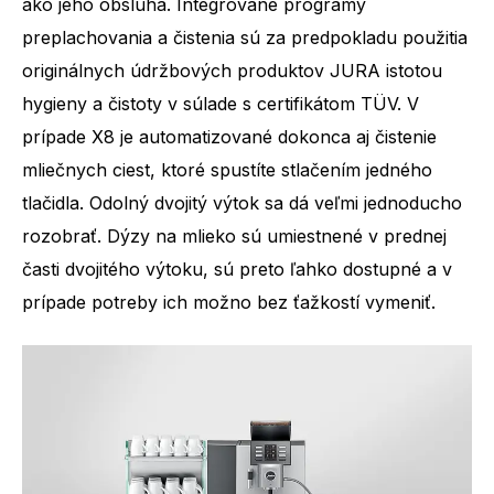
ako jeho obsluha. Integrované programy
preplachovania a čistenia sú za predpokladu použitia
originálnych údržbových produktov JURA istotou
hygieny a čistoty v súlade s certifikátom TÜV. V
prípade X8 je automatizované dokonca aj čistenie
mliečnych ciest, ktoré spustíte stlačením jedného
tlačidla. Odolný dvojitý výtok sa dá veľmi jednoducho
rozobrať. Dýzy na mlieko sú umiestnené v prednej
časti dvojitého výtoku, sú preto ľahko dostupné a v
prípade potreby ich možno bez ťažkostí vymeniť.