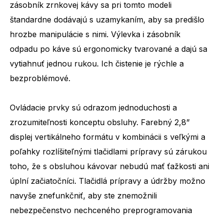
zásobník zrnkovej kávy sa pri tomto modeli
štandardne dodávajú s uzamykaním, aby sa predišlo
hrozbe manipulácie s nimi. Výlevka i zásobník
odpadu po káve sú ergonomicky tvarované a dajú sa
vytiahnuť jednou rukou. Ich čistenie je rýchle a
bezproblémové.
Ovládacie prvky sú odrazom jednoduchosti a
zrozumiteľnosti konceptu obsluhy. Farebný 2,8”
displej vertikálneho formátu v kombinácii s veľkými a
poľahky rozlíšiteľnými tlačidlami prípravy sú zárukou
toho, že s obsluhou kávovar nebudú mať ťažkosti ani
úplní začiatočníci. Tlačidlá prípravy a údržby možno
navyše znefunkčniť, aby ste znemožnili
nebezpečenstvo nechceného preprogramovania