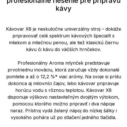
profesionálne riešenie pre prípravu
kávy
Kávovar X8 je neskutočne univerzálny stroj – dokáže
pripravovať celé spektrum kávových špecialít s
mliekom a mliečnou penou, ale tiež klasickú čiernu
kávu či kávu do väčších hrnčekov.
Profesionálny Aroma mlynček predstavuje
prvotriednu inováciu, ktorá zaručuje vždy dokonalé
pomletie a až o 12,2 %* viac arómy. Na svoje si prídu
dokonca aj milovníci čajov, lebo kávovar pripravuje
horúcu vodu s rôznou teplotou. Kávovar X8
disponuje výškovo nastaviteľným dvojitým výtokom,
pomocou ktorého možno pripraviť i dva nápoje
naraz. Prístroj vydá želaný nápoj do nízkej šálky i
vysokého pohára už po stlačení jedného tlačidla.