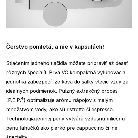
Čerstvo pomletá, a nie v kapsulách!
Stlačením jedného tlačidla môžete pripraviť až desať
rôznych špecialít. Prvá VC kompaktná vylúhovacia
jednotka zabezpečí, že káva do šálky vtečie vždy za
ideálnych podmienok. Pulzný extrakčný proces
®
(P.E.P.
) optimalizuje arómu nápojov s malým
množstvom vody, ako sú ristretto či espresso.
Technológia jemnej peny vytvára vzdušnú mliečnu
penu ľahučkú ako pierko pre cappuccino či iné
špeciality.