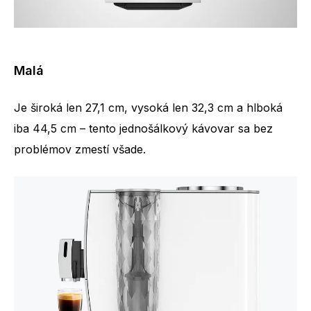
Malá
Je široká len 27,1 cm, vysoká len 32,3 cm a hlboká
iba 44,5 cm – tento jednošálkový kávovar sa bez
problémov zmestí všade.
Počet špecialít
10