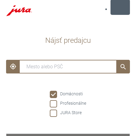
MENU
Prejsť
na
Nájsť predajcu
obsah
Prejsť
na
hľadanie
Domácnosti
Profesionálne
JURA Store