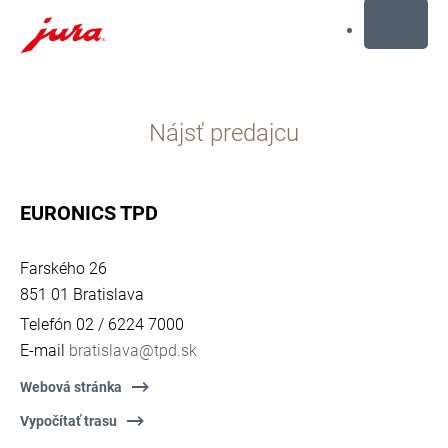
MENU
Prejsť
na
Nájsť predajcu
obsah
Prejsť
na
hľadanie
EURONICS TPD
Farského 26
851 01 Bratislava
Telefón 02 / 6224 7000
E-mail
bratislava@tpd.sk
Webová stránka
Vypočítať trasu