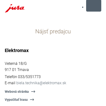
MENU
Prejsť
na
Nájsť predajcu
obsah
Prejsť
na
hľadanie
Elektromax
Veterná 18/G
917 01 Trnava
Telefón 033/5351773
E-mail
biela.technika@elektromax.sk
Webová stránka
Vypočítať trasu