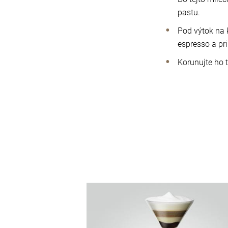
pastu.
Pod výtok na 
espresso a pr
Korunujte ho 
recept