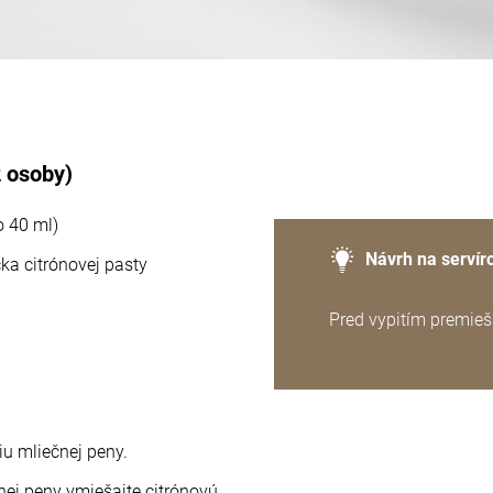
2 osoby)
o 40 ml)
Návrh na servír
čka citrónovej pasty
Pred vypitím premieš
iu mliečnej peny.
čnej peny vmiešajte citrónovú