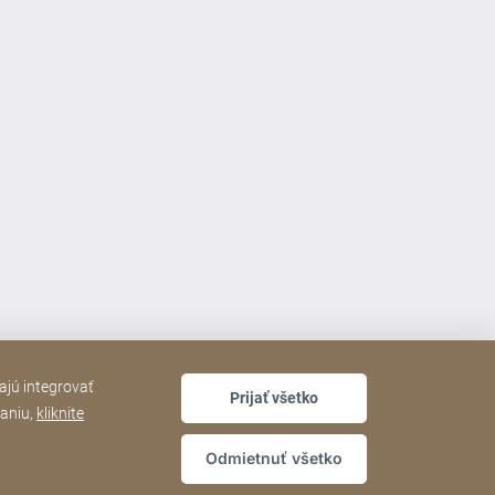
ajú integrovať
Prijať všetko
daniu,
kliknite
Odmietnuť všetko
dajov
Vyhlásenie o prístupnosti
Sitemap