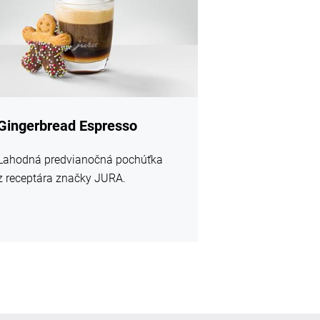
Gingerbread Espresso
Lahodná predvianočná pochúťka
z receptára značky JURA.