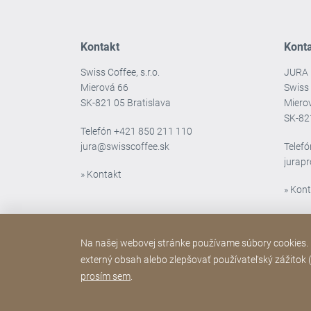
Kontakt
Kont
Swiss Coffee, s.r.o.
JURA 
Mierová 66
Swiss 
SK-821 05 Bratislava
Miero
SK-82
Telefón
+421 850 211 110
jura@swisscoffee.sk
Telef
jurap
» Kontakt
» Kon
Na našej webovej stránke používame súbory cookies. N
externý obsah alebo zlepšovať používateľský zážitok (š
prosím sem
.
Copyright © 2026