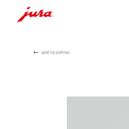
Prejsť
na
obsah
Prejsť
späť na prehľad
na
hľadanie