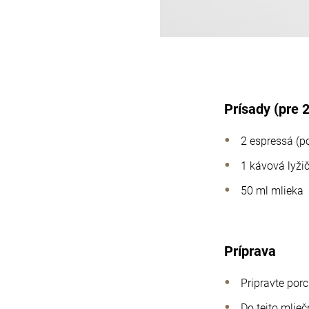
Prísady (pre 
2 espressá (p
1 kávová lyži
50 ml mlieka
Príprava
Pripravte porc
Do tejto mlie