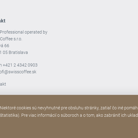
akt
Professional operated by
Coffee s.r.o.
vá 66
1 05 Bratislava
ón
+421 2 4342 0903
rofi@swisscoffee.sk
takt
iektoré cookies sú nevyhnutné pre obsluhu stránky, zatiaľ čo iné pomáh
tatistika). Pre viac informácií o súboroch a o tom, ako zabrániť ich ukla
Webová
Poďakovanie
Ochrana osobných ú
[Website
stránka