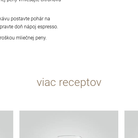
kávu postavte pohár na
ipravte doň nápoj espresso.
troškou mliečnej peny.
viac receptov
recept
recept