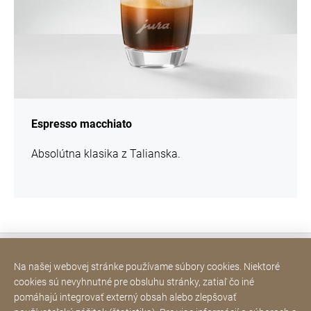
Espresso macchiato
Absolútna klasika z Talianska.
Kontakt
Na našej webovej stránke používame súbory cookies. Niektoré
cookies sú nevyhnutné pre obsluhu stránky, zatiaľ čo iné
Kontakt
pomáhajú integrovať externý obsah alebo zlepšovať