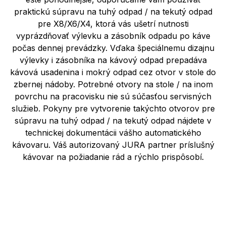
praktickú súpravu na tuhý odpad / na tekutý odpad
pre X8/X6/X4, ktorá vás ušetrí nutnosti
vyprázdňovať výlevku a zásobník odpadu po káve
počas dennej prevádzky. Vďaka špeciálnemu dizajnu
výlevky i zásobníka na kávový odpad prepadáva
kávová usadenina i mokrý odpad cez otvor v stole do
zbernej nádoby. Potrebné otvory na stole / na inom
povrchu na pracovisku nie sú súčasťou servisných
služieb. Pokyny pre vytvorenie takýchto otvorov pre
súpravu na tuhý odpad / na tekutý odpad nájdete v
technickej dokumentácii vášho automatického
kávovaru. Váš autorizovaný JURA partner príslušný
kávovar na požiadanie rád a rýchlo prispôsobí.