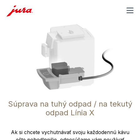
MENU
Súprava na tuhý odpad / na tekutý
odpad Línia X
Ak si chcete vychutnávať svoju každodennú kávu
ešte pohodlnejšie, odporúčame vám používať