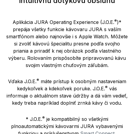
intuitívnu dotykovú obsluhu
®
Aplikácia JURA Operating Experience (J.O.E.
)*
prepája všetky funkcie kávovaru JURA s vaším
smartfónom alebo najnovšie i s Apple Watch. Môžete
si zvoliť kávovú špecialitu presne podľa svojho
priania a priradiť k nej obrázok podľa vlastného
výberu. Rolovaním prispôsobíte pripravovanú kávu
svojim vlastným chuťovým záľubám.
®
Vďaka J.O.E.
máte prístup k osobným nastaveniam
®
kedykoľvek a kdekoľvek poruke. J.O.E.
vás
informuje o aktuálnom stave údržby a dá vám vedieť,
kedy treba napríklad doplniť zrnká kávy či vodu.
®
* J.O.E.
je kompatibilný so všetkými
plnoautomatickými kávovarmi JURA vybavenými
funkciou a príslušenstvom
Smart Connect
.