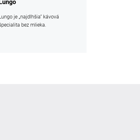
Lungo
Lungo je „najdlhšia“ kávová
špecialita bez mlieka.