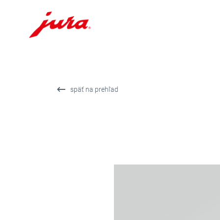
Prejsť
na
obsah
Prejsť
späť na prehľad
na
hľadanie