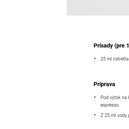
Prísady (pre 
25 ml ristretta
Príprava
Pod výtok na 
espresso.
Z 25 ml vody p