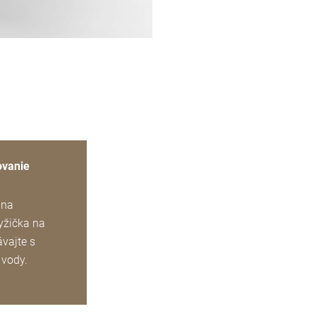
ovanie
 na
lyžička na
ávajte s
 vody.