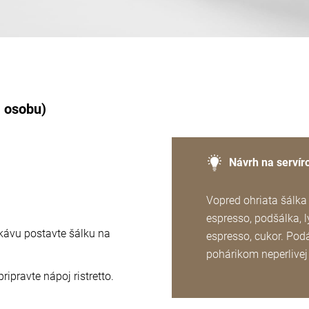
1 osobu)
Návrh na servír
Vopred ohriata šálka
espresso, podšálka, 
kávu postavte šálku na
espresso, cukor. Pod
pohárikom neperlivej
ripravte nápoj ristretto.