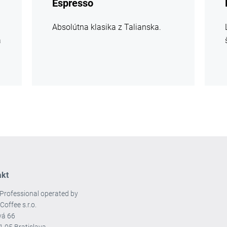
Espresso
Absolútna klasika z Talianska.
a
akt
Professional operated by
Coffee s.r.o.
vá 66