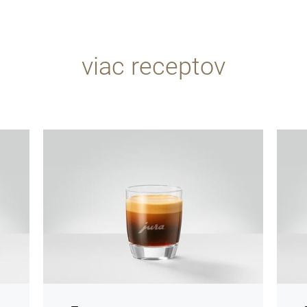
viac receptov
recept
recept