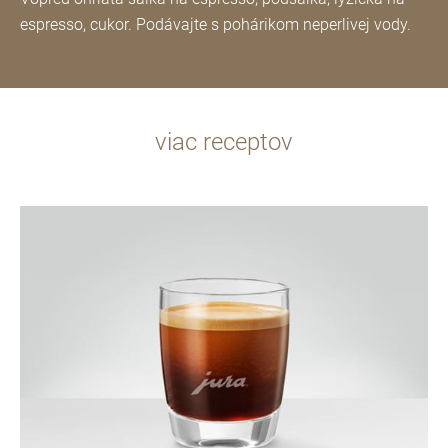
espresso, cukor. Podávajte s pohárikom neperlivej vody.
viac receptov
recept