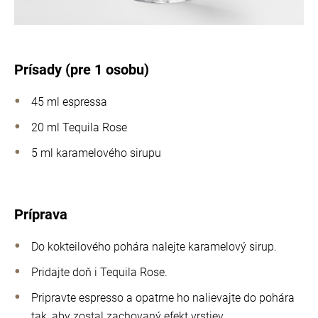
Prísady (pre 1 osobu)
45 ml espressa
20 ml Tequila Rose
5 ml karamelového sirupu
Príprava
Do kokteilového pohára nalejte karamelový sirup.
Pridajte doň i Tequila Rose.
Pripravte espresso a opatrne ho nalievajte do pohára
tak, aby zostal zachovaný efekt vrstiev.