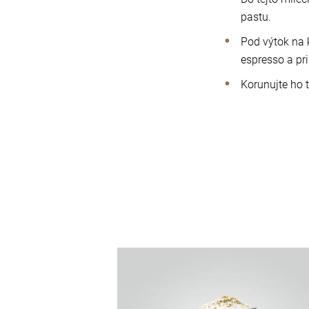
pastu.
Pod výtok na 
espresso a pr
Korunujte ho 
recept