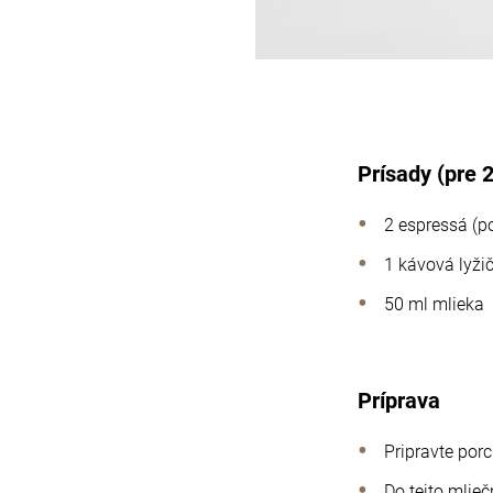
Prísady (pre 
2 espressá (p
1 kávová lyži
50 ml mlieka
Príprava
Pripravte porc
Do tejto mlie