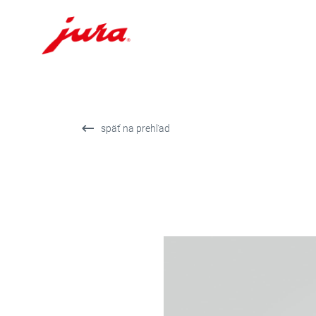
Prejsť
na
obsah
Prejsť
späť na prehľad
na
hľadanie