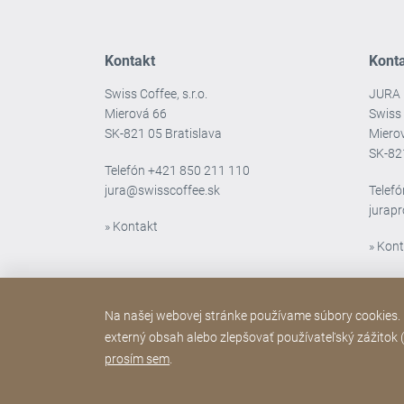
Kontakt
Kont
Swiss Coffee, s.r.o.
JURA 
Mierová 66
Swiss 
SK-821 05 Bratislava
Miero
SK-82
Telefón
+421 850 211 110
jura@swisscoffee.sk
Telef
jurap
» Kontakt
» Kon
Na našej webovej stránke používame súbory cookies. N
externý obsah alebo zlepšovať používateľský zážitok (š
prosím sem
.
Copyright © 2026