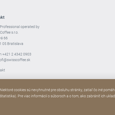
akt
Professional operated by
Coffee s.r.o.
vá 66
1 05 Bratislava
ón
+421 2 4342 0903
rofi@swisscoffee.sk
takt
iektoré cookies sú nevyhnutné pre obsluhu stránky, zatiaľ čo iné pomáh
tatistika). Pre viac informácií o súboroch a o tom, ako zabrániť ich ukla
Webová
Poďakovanie
Ochrana osobných ú
[Website
stránka