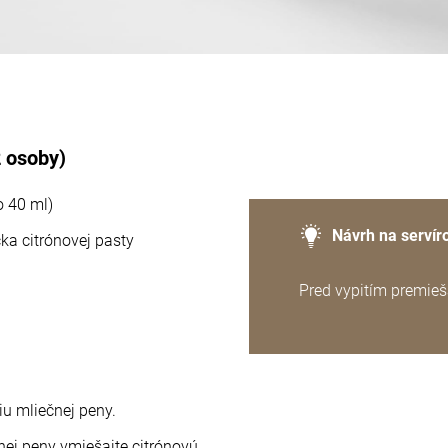
2 osoby)
o 40 ml)
Návrh na servír
čka citrónovej pasty
Pred vypitím premieš
iu mliečnej peny.
čnej peny vmiešajte citrónovú