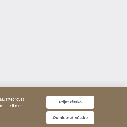
ajú integrovať
Prijať všetko
daniu,
kliknite
Odmietnuť všetko
dajov
Vyhlásenie o prístupnosti
Sitemap