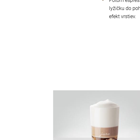
Potom espress
lyžičku do poh
efekt vrstiev.
recept