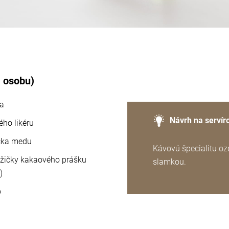
1 osobu)
sa
Návrh na servír
ho likéru
ička medu
Kávovú špecialitu oz
yžičky kakaového prášku
slamkou.
)
o