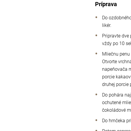
Príprava
Do ozdobného
likér.
Pripravte dve 
vždy po 10 se
Mliečnu penu 
Otvorte vrch
napeňovača ml
porcie kakaový
druhej porcie
Do pohára na
ochutené mlie
čokoládové ml
Do hrnčeka pr