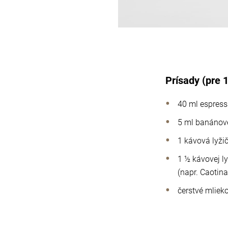
Prísady (pre 
40 ml espres
5 ml banánové
1 kávová lyž
1 ½ kávovej l
(napr. Caotina
čerstvé mliek