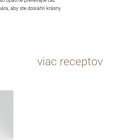
o opatrne prelievajte cez
ára, aby ste dosiahli krásny
viac receptov