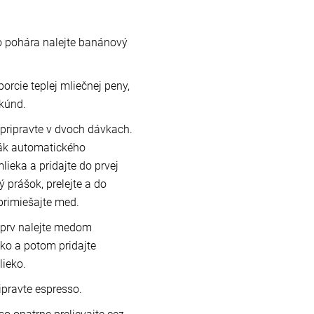
 pohára nalejte banánový
porcie teplej mliečnej peny,
kúnd.
pripravte v dvoch dávkach.
nák automatického
ieka a pridajte do prvej
 prášok, prelejte a do
 primiešajte med.
jprv nalejte medom
ko a potom pridajte
ieko.
ipravte espresso.