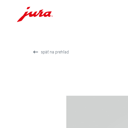
Prejsť
na
obsah
Prejsť
späť na prehľad
na
hľadanie